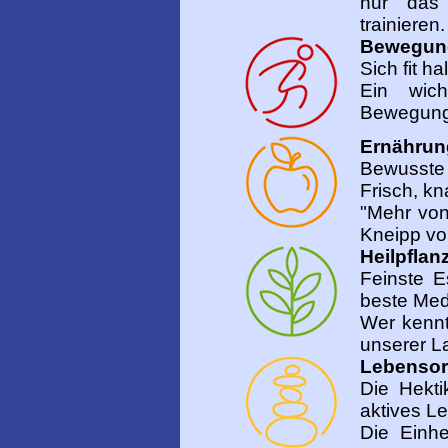
nur das
trainieren.
Bewegun
Sich fit h
Ein wich
Bewegungs
Ernährun
Bewusste
Frisch, kn
"Mehr von
Kneipp vo
Heilpflan
Feinste E
beste Med
Wer kennt
unserer L
Lebenso
Die Hekti
aktives Le
Die Einhe