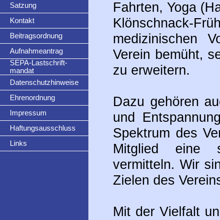
Fahrten, Yoga (H
Satzung
Klönschnack-F
Kontakt
medizinischen V
Beitragsordnung
Verein bemüht, 
Aufnahmeantrag
SEPA-Lastschrift-
zu erweitern.
mandat
Datenschutzhinweise
Ehrenordnung
Dazu gehören au
Impressum
und Entspannung
Haftungsausschluss
Spektrum des Ver
Links
Mitglied eine 
vermitteln. Wir s
Zielen des Verein
Mit der Vielfalt u