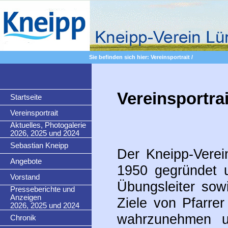
Sie befinden sich hier: Vereinsportrait /
Vereinsportrai
Startseite
Vereinsportrait
Aktuelles, Photogalerie
2026, 2025 und 2024
Sebastian Kneipp
Der Kneipp-Vere
Angebote
1950 gegründet u
Vorstand
Übungsleiter sowi
Presseberichte und
Anzeigen
Ziele von Pfarrer
2026, 2025 und 2024
wahrzunehmen u
Chronik